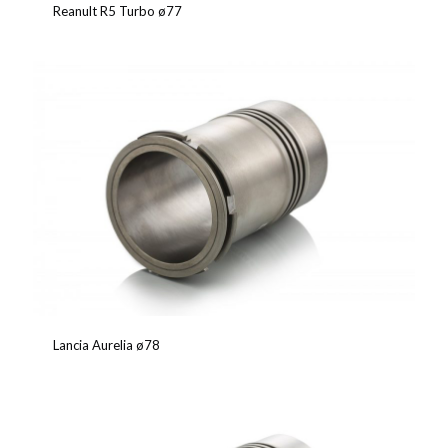
Reanult R5 Turbo ø77
Lancia Aurelia ø78