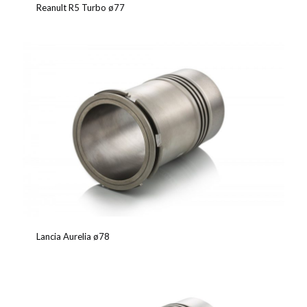
Reanult R5 Turbo ø77
Lancia Aurelia ø78