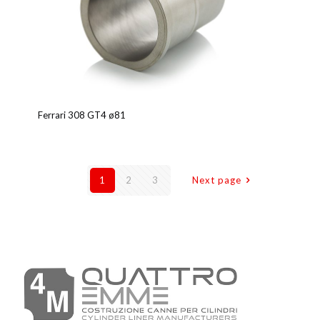
Ferrari 308 GT4 ø81
1
2
3
Next page